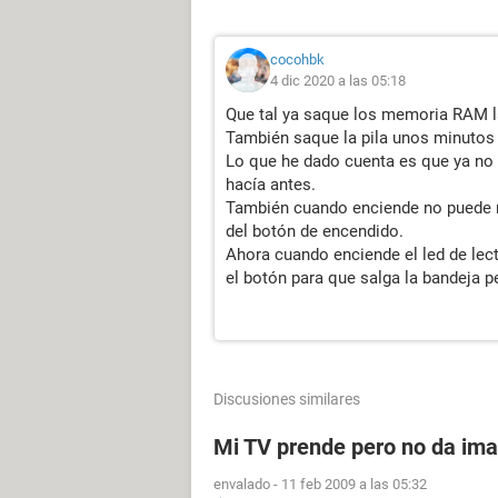
cocohbk
4 dic 2020 a las 05:18
Que tal ya saque los memoria RAM la
También saque la pila unos minutos y
Lo que he dado cuenta es que ya no h
hacía antes.
También cuando enciende no puede re
del botón de encendido.
Ahora cuando enciende el led de lec
el botón para que salga la bandeja p
Discusiones similares
Mi TV prende pero no da im
envalado
-
11 feb 2009 a las 05:32