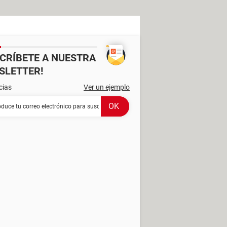
SCRÍBETE A NUESTRA
SLETTER!
cias
Ver un ejemplo