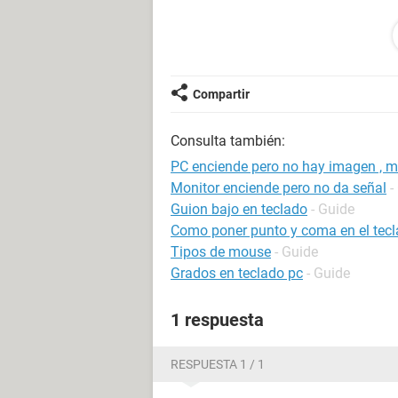
Ahora lo que me llamo la atención e
conecto a mi PC estando apagada y 
Que mas podría revisar, cable VGA y 
Compartir
Consulta también:
PC enciende pero no hay imagen , m
Monitor enciende pero no da señal
-
Guion bajo en teclado
- Guide
Como poner punto y coma en el tec
Tipos de mouse
- Guide
Grados en teclado pc
- Guide
1 respuesta
RESPUESTA 1 / 1