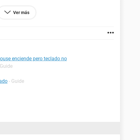
s que teniendo mi monitor encendido "sin señal" lo
Ver más
se va imagen quedando oscilando led de monitor.
monitores esta ok , los probé en otra PC.
ouse enciende pero teclado no
 Guide
lado
- Guide