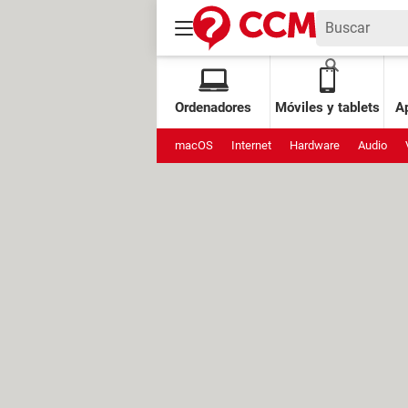
Ordenadores
Móviles y tablets
Ap
macOS
Internet
Hardware
Audio