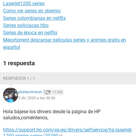
Laserjet1200 series
Como ver series en stremio
Series colombianas en netflix
Series policiacas hbo
Series de época en netflix
Mejortorrent descargar películas series y animes gratis en
español
1 respuesta
RESPUESTA 1 / 1
piratacrimson
11.636
3 dic 2020 a las 00:36
Hola bájese los drivers desde la página de HP
saludos,coméntenos,
https://support.hp.com/es-es/drivers/selfservice/hp-laserjet-
1200-printer-series/29790