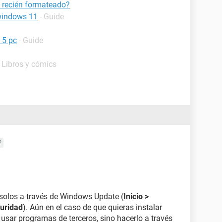
C recién formateado?
 windows 11
- Guide
 5 pc
- Guide
 Libros y cómics
2
 solos a través de Windows Update (
Inicio >
guridad
). Aún en el caso de que quieras instalar
sar programas de terceros, sino hacerlo a través