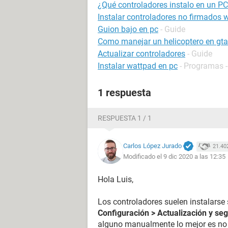
¿Qué controladores instalo en un P
Instalar controladores no firmados
Guion bajo en pc
- Guide
Como manejar un helicoptero en gta
Actualizar controladores
- Guide
Instalar wattpad en pc
- Programas -
1 respuesta
RESPUESTA 1 / 1
Carlos López Jurado
21.40
Modificado el 9 dic 2020 a las 12:35
Hola Luis,
Los controladores suelen instalarse
Configuración > Actualización y se
alguno manualmente lo mejor es no u