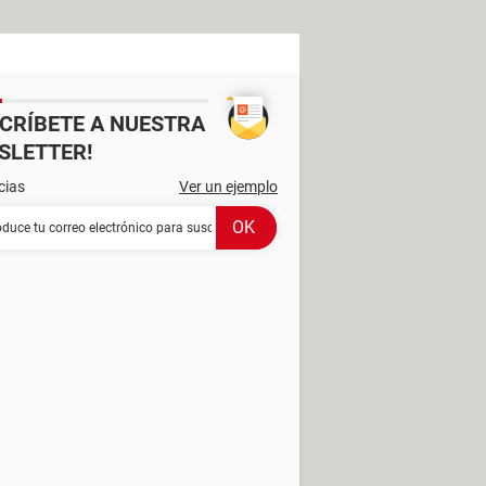
SCRÍBETE A NUESTRA
SLETTER!
cias
Ver un ejemplo