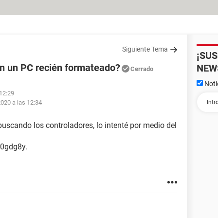
Siguiente Tema
¡SU
en un PC recién formateado?
NEW
Cerrado
Noti
 12:29
2020 a las 12:34
buscando los controladores, lo intenté por medio del
 0gdg8y.