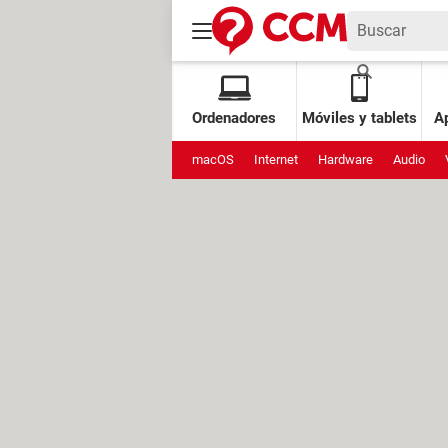
Ordenadores
Móviles y tablets
Ap
macOS
Internet
Hardware
Audio