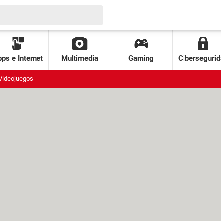
ps e Internet
Multimedia
Gaming
Cibersegurid
Videojuegos