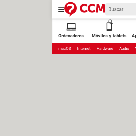
Ordenadores
Móviles y tablets
Ap
macOS
Internet
Hardware
Audio