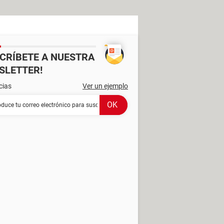
SCRÍBETE A NUESTRA
SLETTER!
cias
Ver un ejemplo