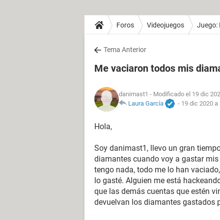
Foros
Videojuegos
Juego: 
Tema Anterior
Me vaciaron todos mis diama
danimast1
- Modificado el 19 dic 202
Laura García
-
19 dic 2020 a 
Hola,
Soy danimast1, llevo un gran tiempo
diamantes cuando voy a gastar mis 
tengo nada, todo me lo han vaciado,
lo gasté. Alguien me está hackeando
que las demás cuentas que estén vi
devuelvan los diamantes gastados p