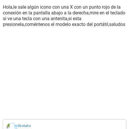
Me dice que no se puede realizar ninguna operación en
conexion de red inalambrica mientras los medios esten
Hola,le sale algún icono con una X con un punto rojo de la
desconectados. Lo mismo para la conexion de Red de
conexión en la pantalla abajo a la derecha,mire en el teclado
Bluetooth.
si ve una tecla con una antenita,si esta
presionela,coméntenos el modelo exacto del portátil,saludos
Luego en:
-netsh int ip reset reset.log
Me dice Error al restablecer solicitud Eco. Acceso denegado.
Global se restablecio correctamente. Interfaz se restablecio
correctamente
Y bueno, eso. Que ya no se qué mas hacer. Si alguien
supiera guiarme se lo agrdeceria.
Muchas gracias! Un saludo!
tikotako