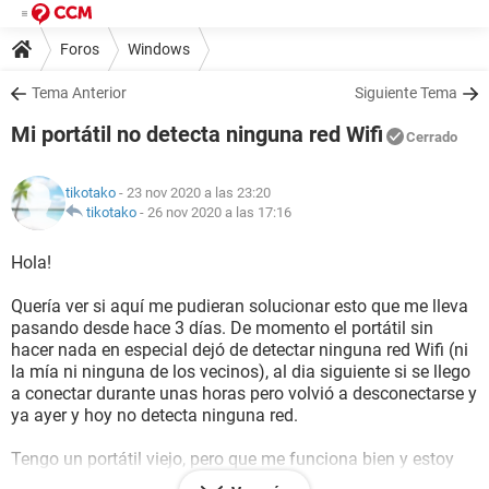
Foros
Windows
Tema Anterior
Siguiente Tema
Mi portátil no detecta ninguna red Wifi
Cerrado
tikotako
- 23 nov 2020 a las 23:20
tikotako
-
26 nov 2020 a las 17:16
Hola!
Quería ver si aquí me pudieran solucionar esto que me lleva
pasando desde hace 3 días. De momento el portátil sin
hacer nada en especial dejó de detectar ninguna red Wifi (ni
la mía ni ninguna de los vecinos), al dia siguiente si se llego
a conectar durante unas horas pero volvió a desconectarse y
ya ayer y hoy no detecta ninguna red.
Tengo un portátil viejo, pero que me funciona bien y estoy
contento con él. Es un Sony Vaio serie FW. Utilizo el