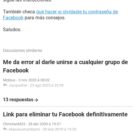
También checa
qué hacer si olvidaste tu contraseña de
Facebook
para más consejos.
Saludos.
Discusiones similares
Me da error al darle unirse a cualquier grupo de
Facebook
Mobius
-
3 nov 2020 à 08:02
Jacqueline
-
23 ago 2023 à 23:39
13 respuestas
Link para eliminar tu Facebook definitivamente
ChristianM33
-
28 abr 2009 à 19:37
eliasasumumbami
-
20 ene 2018 à 13:23