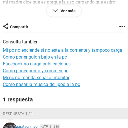
mi madre dice que es porque la uso cargando,que estiro
mucho en cable y que a consecuencia la bateria ya no sirve
Ver más
¿es cierto que tengo que comprar una nueva ? o que me
recomiendan hacer
me urge saber como poder arreglarla,espero me puedan
Compartir
ayuda ya que la uso para mis tareas de la escuela :(
Consulta también:
Configuración:
Windows / Chrome 86.0.4240.111
Mi pc no enciende si no esta a la corriente y tampoco carga
Como poner guion bajo en la pc
Facebook no carga publicaciones
Como poner punto y coma en pc
Mi pc no manda señal al monitor
Como pasar la musica del ipod a la pc
1 respuesta
RESPUESTA 1 / 1
piratacrimson
11.636