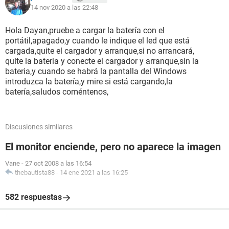
14 nov 2020 a las 22:48
Hola Dayan,pruebe a cargar la batería con el
portátil,apagado,y cuando le indique el led que está
cargada,quite el cargador y arranque,si no arrancará,
quite la bateria y conecte el cargador y arranque,sin la
bateria,y cuando se habrá la pantalla del Windows
introduzca la batería,y mire si está cargando,la
batería,saludos coméntenos,
Discusiones similares
El monitor enciende, pero no aparece la imagen
Vane
-
27 oct 2008 a las 16:54
thebautista88
-
14 ene 2021 a las 16:25
582 respuestas