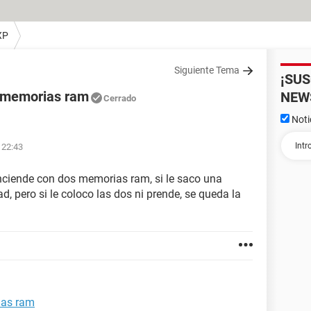
XP
Siguiente Tema
¡SU
2 memorias ram
NEW
Cerrado
Noti
 22:43
nciende con dos memorias ram, si le saco una
d, pero si le coloco las dos ni prende, se queda la
ias ram