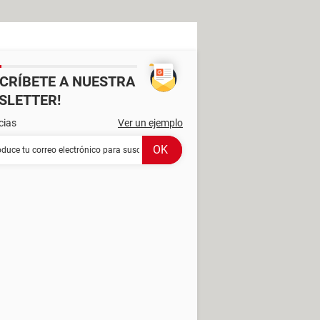
SCRÍBETE A NUESTRA
SLETTER!
cias
Ver un ejemplo