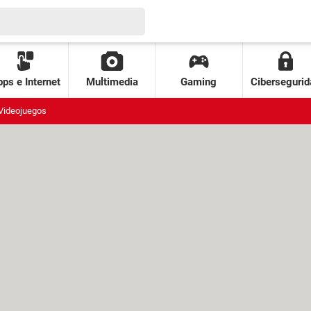
ps e Internet
Multimedia
Gaming
Cibersegurid
Videojuegos