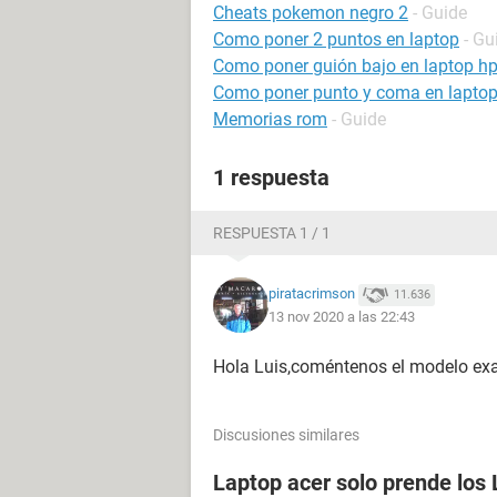
Cheats pokemon negro 2
- Guide
Como poner 2 puntos en laptop
- Gu
Como poner guión bajo en laptop h
Como poner punto y coma en lapto
Memorias rom
- Guide
1 respuesta
RESPUESTA 1 / 1
piratacrimson
11.636
13 nov 2020 a las 22:43
Hola Luis,coméntenos el modelo exac
Discusiones similares
Laptop acer solo prende los 