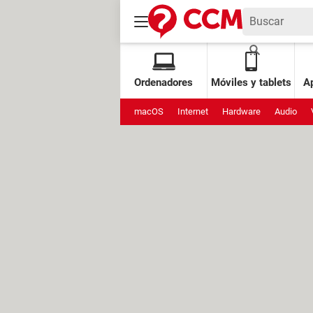
Ordenadores
Móviles y tablets
Ap
macOS
Internet
Hardware
Audio