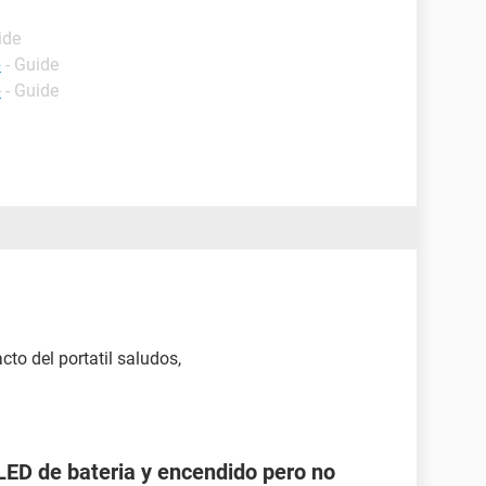
ide
p
- Guide
p
- Guide
to del portatil saludos,
LED de bateria y encendido pero no