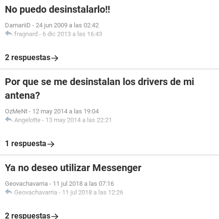
No puedo desinstalarlo!!
DamariiD
-
24 jun 2009 a las 02:42
fragnard
-
6 dic 2013 a las 16:43
2 respuestas
Por que se me desinstalan los drivers de mi
antena?
OzMeNt
-
12 may 2014 a las 19:04
Angelotte
-
13 may 2014 a las 22:21
1 respuesta
Ya no deseo utilizar Messenger
Geovachavarria
-
11 jul 2018 a las 07:16
Geovachavarria
-
11 jul 2018 a las 12:26
2 respuestas