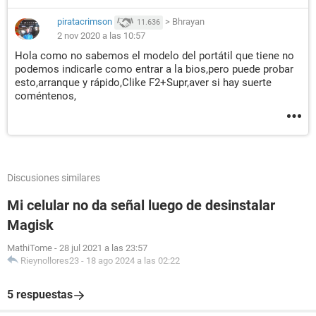
piratacrimson
>
Bhrayan
11.636
2 nov 2020 a las 10:57
Hola como no sabemos el modelo del portátil que tiene no
podemos indicarle como entrar a la bios,pero puede probar
esto,arranque y rápido,Clike F2+Supr,aver si hay suerte
coméntenos,
Discusiones similares
Mi celular no da señal luego de desinstalar
Magisk
MathiTome
-
28 jul 2021 a las 23:57
Rieynollores23
-
18 ago 2024 a las 02:22
5 respuestas