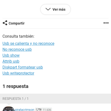
Ver más
Configuración:
Android / Chrome 86.0.4240.110
Compartir
Consulta también:
Usb se calienta y no reconoce
No reconoce usb
Usb show
Attrib usb
Diskpart formatear usb
Usb writeprotector
1 respuesta
RESPUESTA 1 / 1
piratacrimson
11.636