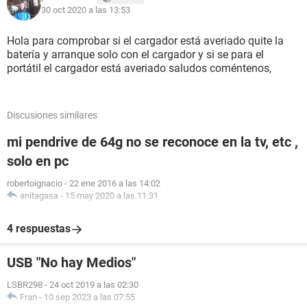
30 oct 2020 a las 13:53
Hola para comprobar si el cargador está averiado quite la
batería y arranque solo con el cargador y si se para el
portátil el cargador está averiado saludos coméntenos,
Discusiones similares
mi pendrive de 64g no se reconoce en la tv, etc ,
solo en pc
robertoignacio
-
22 ene 2016 a las 14:02
anitagasa
-
15 may 2020 a las 11:31
4 respuestas
USB "No hay Medios"
LSBR298
-
24 oct 2019 a las 02:30
Fran
-
10 sep 2023 a las 07:55