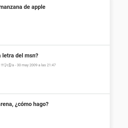
 manzana de apple
 letra del msn?
! [/c][/a
-
30 may 2009 a las 21:47
Garena, ¿cómo hago?