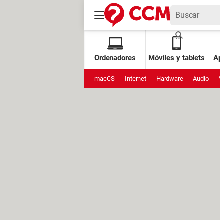
Ordenadores
Móviles y tablets
Ap
macOS
Internet
Hardware
Audio