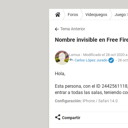
Foros
Videojuegos
Juego: 
Tema Anterior
Nombre invisible en Free Fir
Lemus
- Modificado el 28 oct 2020 a
Carlos López Jurado
-
28 oct
Hola,
Esta persona, con el ID 2442561118,
entrar a todas las salas, teniendo c
Configuración:
iPhone / Safari 14.0
Compartir