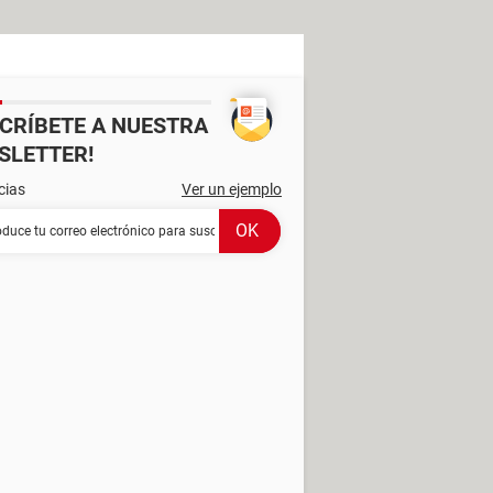
SCRÍBETE A NUESTRA
SLETTER!
cias
Ver un ejemplo