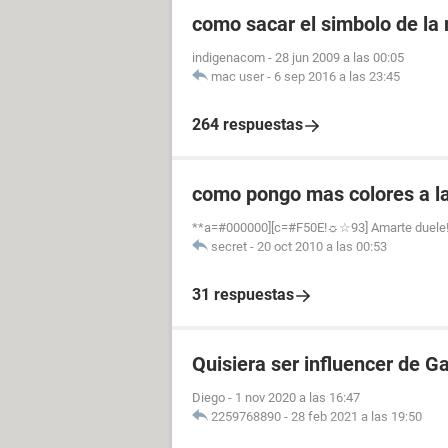
como sacar el simbolo de la
indigenacom
-
28 jun 2009 a las 00:05
mac user
-
6 sep 2016 a las 23:45
264 respuestas
como pongo mas colores a la
**a=#000000][c=#F50E!☼☆93] Amarte duele! !!
secret
-
20 oct 2010 a las 00:53
31 respuestas
Quisiera ser influencer de 
Diego
-
1 nov 2020 a las 16:47
2259768890
-
28 feb 2021 a las 19:50