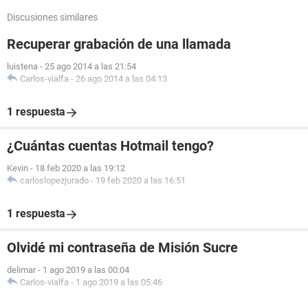
Discusiones similares
Recuperar grabación de una llamada
luistena
-
25 ago 2014 a las 21:54
Carlos-vialfa
-
26 ago 2014 a las 04:13
1 respuesta
¿Cuántas cuentas Hotmail tengo?
Kevin
-
18 feb 2020 a las 19:12
carloslopezjurado
-
19 feb 2020 a las 16:51
1 respuesta
Olvidé mi contraseña de Misión Sucre
delimar
-
1 ago 2019 a las 00:04
Carlos-vialfa
-
1 ago 2019 a las 05:46