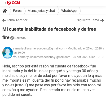
Foros
Mensajerías y chat
WhatsApp
Tema Anterior
Siguiente Tema
Mi cuenta inabilitada de feceebook y de free
fire
Cerrado
samariyulissameracedeno@gmail.com
- Modificado el 25 oct 2020 a
las 19:09
samariyulissameracedeno@gmail.com -
25 oct 2020 a las 19:10
Hola, escribo por está razón mi cuenta de feceebook fue
inabilitada y la del frii no se por qué si yo tengo 30 años y
me dise q soy menor de edad por favor me ayudan lo q mas
me importa es mi cuenta del fri por q hay recargaba mucho
y no es justo. Q me pase eso por favor les pido con todo mi
corazón q me ayuden. Recuperarla me duele mucho ver
perdido mi cuenta