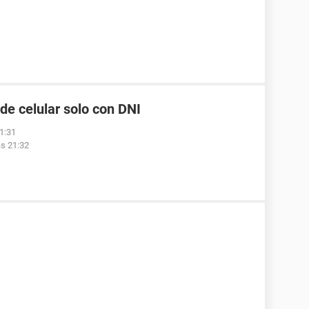
de celular solo con DNI
1:31
as 21:32