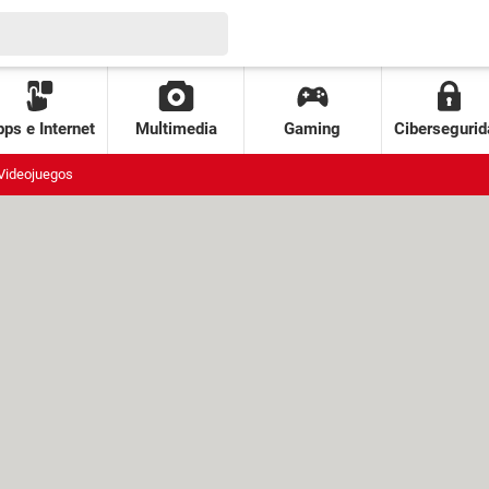
ps e Internet
Multimedia
Gaming
Cibersegurid
Videojuegos