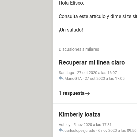
Hola Eliseo,
Consulta este artículo y dime si te si
¡Un saludo!
Discusiones similares
Recuperar mi linea claro
Santiago
-
27 oct 2020 a las 16:07
MarioGTA
-
27 oct 2020 a las 17:05
1 respuesta
Kimberly loaiza
Ashley
-
5 nov 2020 a las 17:31
carloslopezjurado
-
6 nov 2020 a las 09:56