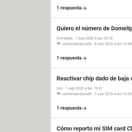
1 respuesta
Quiero el número de Domeli
Domelipa
-
7 sep 2020 a las 23:18
carloslopezjurado
-
8 sep 2020 a las 13:48
1 respuesta
Reactivar chip dado de baja
luis
-
1 sep 2020 a las 19:51
carloslopezjurado
-
2 sep 2020 a las 13:35
1 respuesta
Cómo reporto mi SIM card C