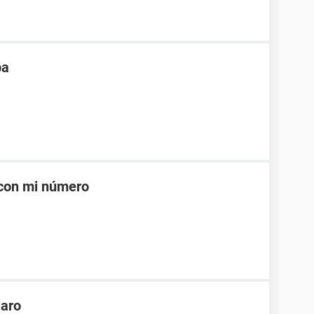
pa
 con mi número
laro