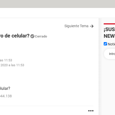
Siguiente Tema
¡SU
o de celular?
NEW
Cerrado
Noti
las 11:53
 2020 a las 11:53
lular?
044.138