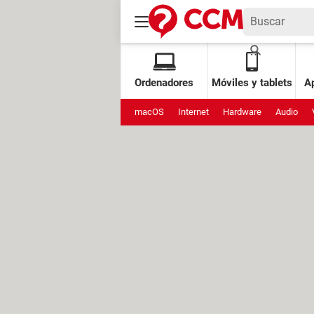
Ordenadores
Móviles y tablets
Ap
macOS
Internet
Hardware
Audio