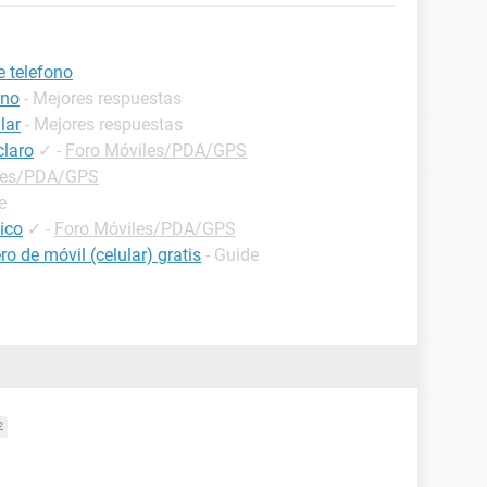
e telefono
ono
- Mejores respuestas
lar
- Mejores respuestas
claro
✓
-
Foro Móviles/PDA/GPS
les/PDA/GPS
e
ico
✓
-
Foro Móviles/PDA/GPS
o de móvil (celular) gratis
- Guide
2