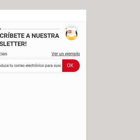
SCRÍBETE A NUESTRA
SLETTER!
cias
Ver un ejemplo