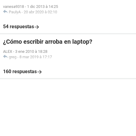
vanesa9318
-
1 dic 2013 à 14:25
PaulyA
-
20 abr 2020 à 02:10
54 respuestas
¿Cómo escribir arroba en laptop?
ALEX
-
3 ene 2010 à 18:28
greg
-
8 mar 2019 à 17:17
160 respuestas