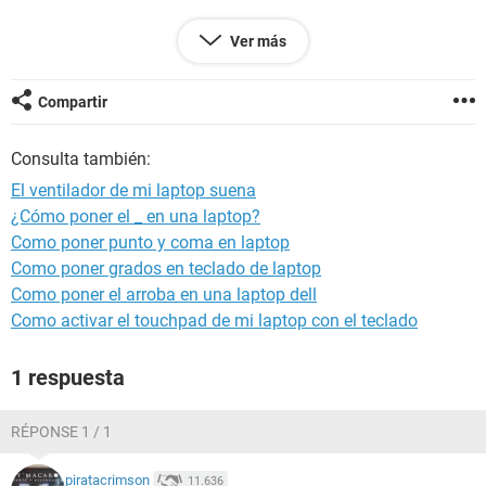
Ver más
Configuración:
Windows / Edge 85.0.564.63
Compartir
Consulta también:
El ventilador de mi laptop suena
¿Cómo poner el _ en una laptop?
Como poner punto y coma en laptop
Como poner grados en teclado de laptop
Como poner el arroba en una laptop dell
Como activar el touchpad de mi laptop con el teclado
1 respuesta
RÉPONSE 1 / 1
piratacrimson
11.636