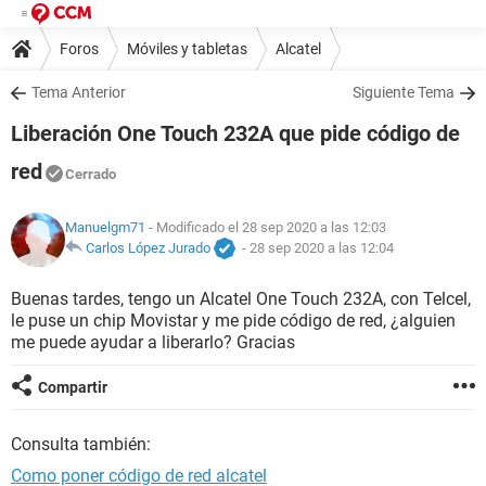
Foros
Móviles y tabletas
Alcatel
Tema Anterior
Siguiente Tema
Liberación One Touch 232A que pide código de
red
Cerrado
Manuelgm71
- Modificado el 28 sep 2020 a las 12:03
Carlos López Jurado
-
28 sep 2020 a las 12:04
Buenas tardes, tengo un Alcatel One Touch 232A, con Telcel,
le puse un chip Movistar y me pide código de red, ¿alguien
me puede ayudar a liberarlo? Gracias
Compartir
Consulta también:
Como poner código de red alcatel