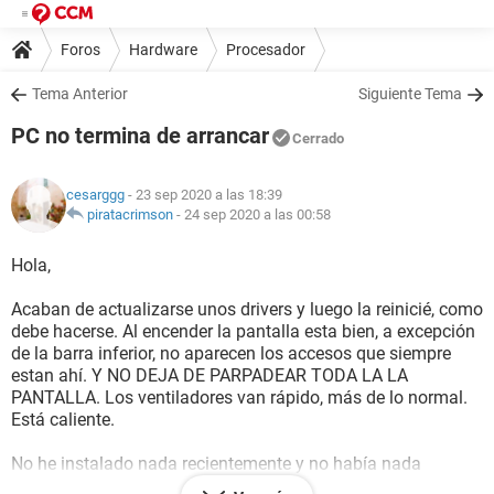
Foros
Hardware
Procesador
Tema Anterior
Siguiente Tema
PC no termina de arrancar
Cerrado
cesarggg
- 23 sep 2020 a las 18:39
piratacrimson
-
24 sep 2020 a las 00:58
Hola,
Acaban de actualizarse unos drivers y luego la reinicié, como
debe hacerse. Al encender la pantalla esta bien, a excepción
de la barra inferior, no aparecen los accesos que siempre
estan ahí. Y NO DEJA DE PARPADEAR TODA LA LA
PANTALLA. Los ventiladores van rápido, más de lo normal.
Está caliente.
No he instalado nada recientemente y no había nada
conectado más que el mouse. Ya forcé el apagado. Esperé y