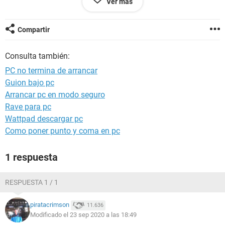
Ver más
la volví a encender pero sigue igual.
No puedo abrir nada. Ni picando la tecla de inicio.
Compartir
Consulta también:
Nunca había pasado y es una buena pc, con sólo 10 meses
y sin historial de fallas. Es una MSI.
PC no termina de arrancar
Guion bajo pc
¿Qué puedo hacer? La necesito para trabajar, soy editor de
Arrancar pc en modo seguro
videos.
Rave para pc
Gracias de antemano.
Wattpad descargar pc
Como poner punto y coma en pc
Configuración:
Android / Chrome 85.0.4183.120
1 respuesta
RESPUESTA 1 / 1
piratacrimson
11.636
Modificado el 23 sep 2020 a las 18:49