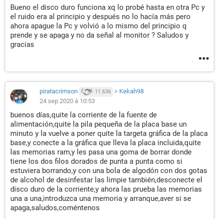
Bueno el disco duro funciona xq lo probé hasta en otra Pc y
el ruido era al principio y después no lo hacía más pero
ahora apague la Pc y volvió a lo mismo del principio q
prende y se apaga y no da señal al monitor ? Saludos y
gracias
piratacrimson
>
Kekah98
11.636
24 sep 2020 à 10:53
buenos días,quite la corriente de la fuente de
alimentación,quite la pila pequeña de la placa base un
minuto y la vuelve a poner quite la targeta gráfica de la placa
base,y conecte a la gráfica que lleva la placa incluida,quite
las memorias ram,y les pasa una goma de borrar donde
tiene los dos filos dorados de punta a punta como si
estuviera borrando,y con una bola de algodón con dos gotas
de alcohol de desinfestar las limpie también,desconecte el
disco duro de la corriente,y ahora las prueba las memorias
una a una,introduzca una memoria y arranque,aver si se
apaga,saludos,coméntenos