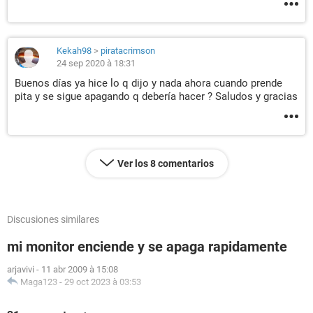
Kekah98
>
piratacrimson
24 sep 2020 à 18:31
Buenos días ya hice lo q dijo y nada ahora cuando prende
pita y se sigue apagando q debería hacer ? Saludos y gracias
Ver los 8 comentarios
Discusiones similares
mi monitor enciende y se apaga rapidamente
arjavivi
-
11 abr 2009 à 15:08
Maga123
-
29 oct 2023 à 03:53