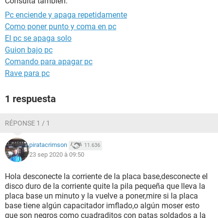
Consulta también:
Pc enciende y apaga repetidamente
Como poner punto y coma en pc
El pc se apaga solo
Guion bajo pc
Comando para apagar pc
Rave para pc
1 respuesta
RÉPONSE 1 / 1
piratacrimson
11.636
23 sep 2020 à 09:50
Hola desconecte la corriente de la placa base,desconecte el
disco duro de la corriente quite la pila pequeña que lleva la
placa base un minuto y la vuelve a poner,mire si la placa
base tiene algún capacitador imflado,o algún moser esto
que son negros como cuadraditos con patas soldados a la