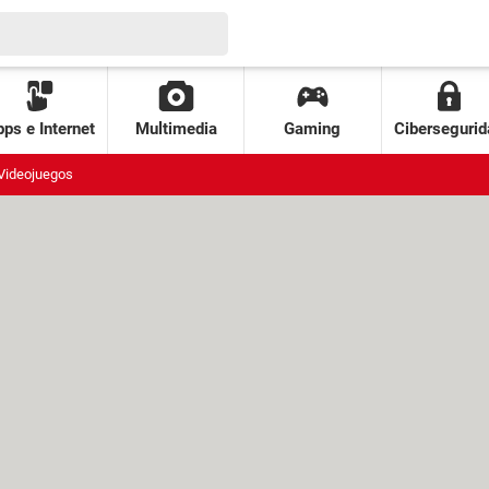
ps e Internet
Multimedia
Gaming
Cibersegurid
Videojuegos