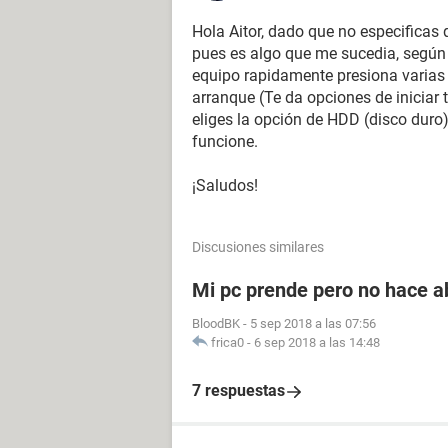
Hola Aitor, dado que no especificas
pues es algo que me sucedia, según
equipo rapidamente presiona varias v
arranque (Te da opciones de iniciar 
eliges la opción de HDD (disco duro) y
funcione.
¡Saludos!
Discusiones similares
Mi pc prende pero no hace 
BloodBK
-
5 sep 2018 a las 07:56
frica0
-
6 sep 2018 a las 14:48
7 respuestas