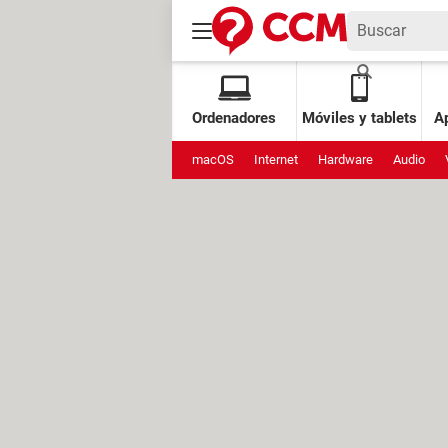
Ordenadores
Móviles y tablets
Ap
macOS
Internet
Hardware
Audio