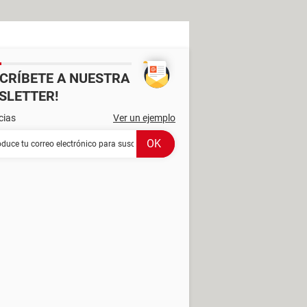
SCRÍBETE A NUESTRA
SLETTER!
cias
Ver un ejemplo