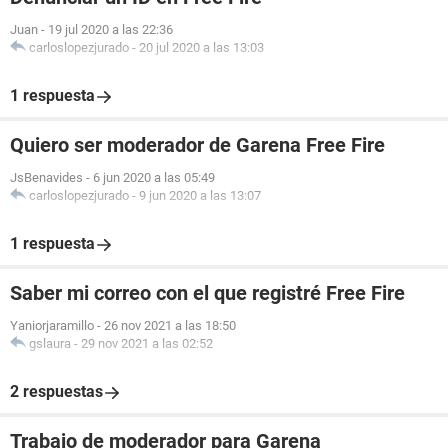
Juan
-
19 jul 2020 a las 22:36
carloslopezjurado
-
20 jul 2020 a las 13:03
1 respuesta
Quiero ser moderador de Garena Free Fire
JsBenavides
-
6 jun 2020 a las 05:49
carloslopezjurado
-
9 jun 2020 a las 13:07
1 respuesta
Saber mi correo con el que registré Free Fire
Yaniorjaramillo
-
26 nov 2021 a las 18:50
gslaura
-
29 nov 2021 a las 02:52
2 respuestas
Trabajo de moderador para Garena