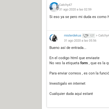
Catchy47
31 ago 2020 a las 02:59
Si eso ya se pero mi duda es como h
misterdekus
>
Catchy
127
31 ago 2020 a las 05:56
Bueno así de entrada...
En el codigo html que enviaste
No veo la etiqueta
form
, que es la q
Para enviar correos , es con la func
Investigalo en internet
Cualquier duda aquí estaré