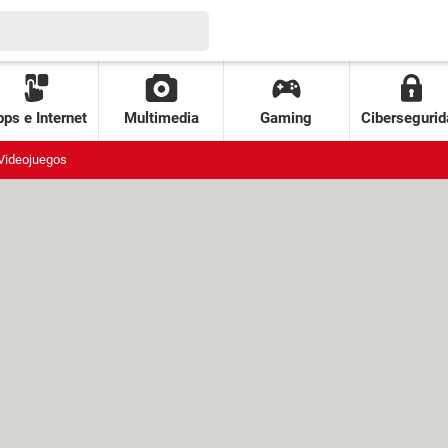
ps e Internet
Multimedia
Gaming
Cibersegurid
Videojuegos