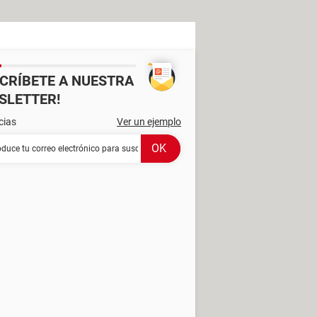
SCRÍBETE A NUESTRA
SLETTER!
cias
Ver un ejemplo