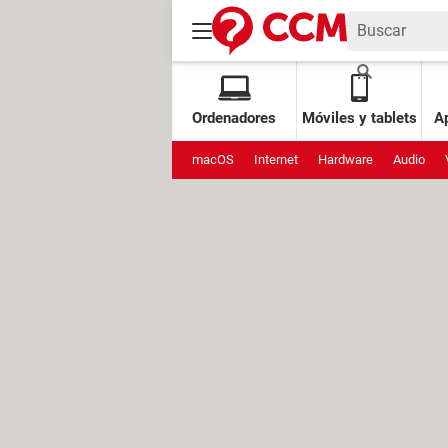
Ordenadores
Móviles y tablets
Ap
macOS
Internet
Hardware
Audio