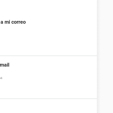
a mi correo
nmail
04