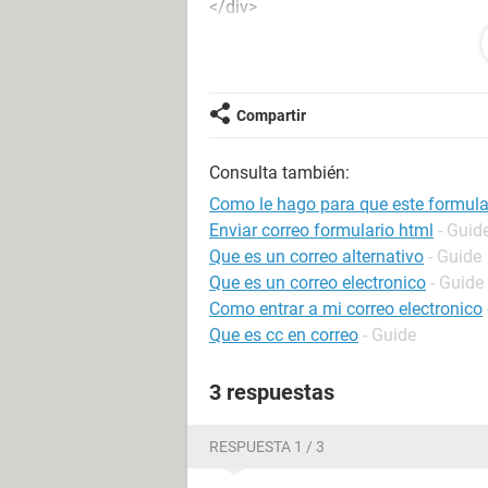
</div>
<div class="form-group ">
<label for="email" class="sr-only">E
<input id="email" class="form-contro
</div>
Compartir
<div class="form-group ">
<label for="phone" class="sr-only">
Consulta también:
<input id="phone" class="form-contro
</div>
Como le hago para que este formular
<div class="form-group ">
Enviar correo formulario html
- Guid
<label for="message" class="sr-onl
Que es un correo alternativo
- Guide
<textarea name="" id="message" cols
Que es un correo electronico
- Guide
placeholder="Mensaje"></textarea>
Como entrar a mi correo electronico
</div>
Que es cc en correo
- Guide
<div class="form-group ">
<input class="btn btn-primary btn-lg
3 respuestas
</div>
</div>
RESPUESTA 1 / 3