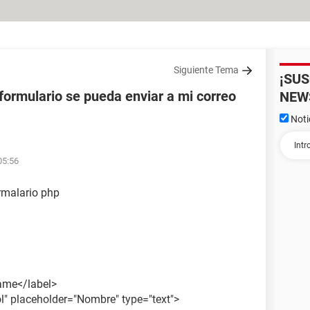
Siguiente Tema
¡SU
formulario se pueda enviar a mi correo
NEW
Noti
05:56
rmalario php
Name</label>
l" placeholder="Nombre" type="text">