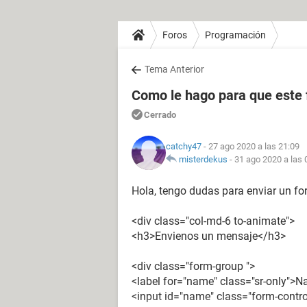
Foros
Programación
Tema Anterior
Como le hago para que este 
Cerrado
catchy47
- 27 ago 2020 a las 21:09
misterdekus
-
31 ago 2020 a las 
Hola, tengo dudas para enviar un fo
<div class="col-md-6 to-animate">
<h3>Envienos un mensaje</h3>
<div class="form-group ">
<label for="name" class="sr-only">
<input id="name" class="form-contro