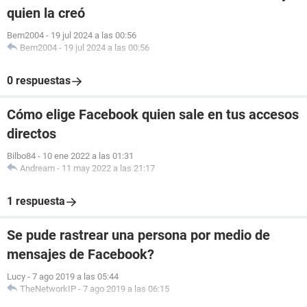
quien la creó
Bem2004
-
19 jul 2024 a las 00:56
Bem2004
-
19 jul 2024 a las 00:56
0 respuestas
Cómo elige Facebook quien sale en tus accesos
directos
Bilbo84
-
10 ene 2022 a las 01:31
Andream
-
11 may 2022 a las 21:17
1 respuesta
Se pude rastrear una persona por medio de
mensajes de Facebook?
Lucy
-
7 ago 2019 a las 05:44
TheNetworkIP
-
7 ago 2019 a las 06:15