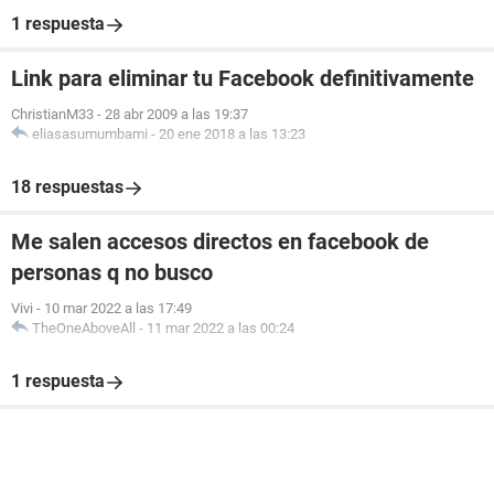
1 respuesta
Link para eliminar tu Facebook definitivamente
ChristianM33
-
28 abr 2009 a las 19:37
eliasasumumbami
-
20 ene 2018 a las 13:23
18 respuestas
Me salen accesos directos en facebook de
personas q no busco
Vivi
-
10 mar 2022 a las 17:49
TheOneAboveAll
-
11 mar 2022 a las 00:24
1 respuesta