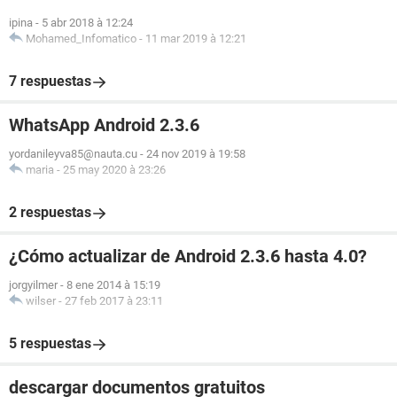
ipina
-
5 abr 2018 à 12:24
Mohamed_Infomatico
-
11 mar 2019 à 12:21
7 respuestas
WhatsApp Android 2.3.6
yordanileyva85@nauta.cu
-
24 nov 2019 à 19:58
maria
-
25 may 2020 à 23:26
2 respuestas
¿Cómo actualizar de Android 2.3.6 hasta 4.0?
jorgyilmer
-
8 ene 2014 à 15:19
wilser
-
27 feb 2017 à 23:11
5 respuestas
descargar documentos gratuitos