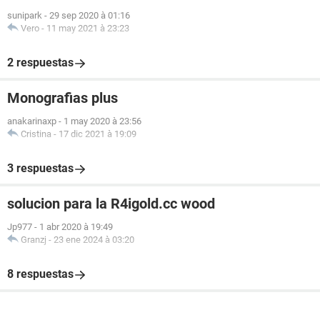
sunipark
-
29 sep 2020 à 01:16
Vero
-
11 may 2021 à 23:23
2 respuestas
Monografias plus
anakarinaxp
-
1 may 2020 à 23:56
Cristina
-
17 dic 2021 à 19:09
3 respuestas
solucion para la R4igold.cc wood
Jp977
-
1 abr 2020 à 19:49
Granzj
-
23 ene 2024 à 03:20
8 respuestas