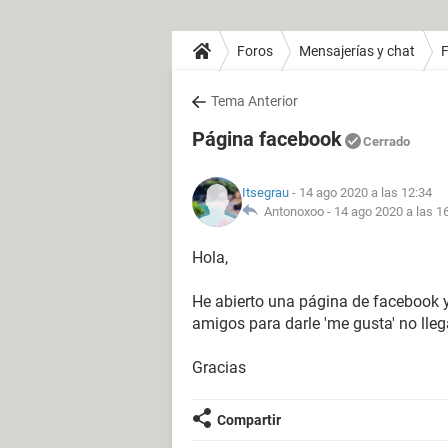
Foros
Mensajerías y chat
Tema Anterior
Página facebook
Cerrado
Itsegrau
- 14 ago 2020 a las 12:34
Antonoxoo -
14 ago 2020 a las 1
Hola,
He abierto una página de facebook y
amigos para darle 'me gusta' no lle
Gracias
Compartir