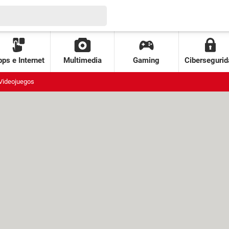
ps e Internet
Multimedia
Gaming
Cibersegurid
Videojuegos