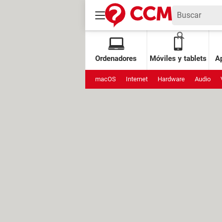
Ordenadores
Móviles y tablets
Ap
macOS
Internet
Hardware
Audio