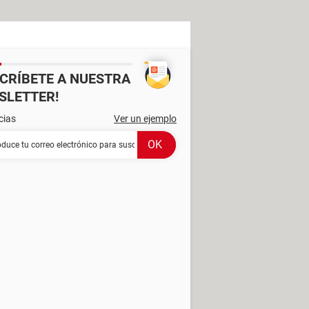
SCRÍBETE A NUESTRA
SLETTER!
cias
Ver un ejemplo