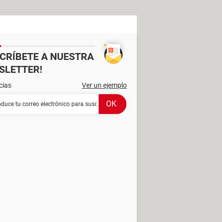
SCRÍBETE A NUESTRA
SLETTER!
cias
Ver un ejemplo