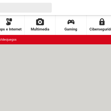
ps e Internet
Multimedia
Gaming
Cibersegurid
Videojuegos