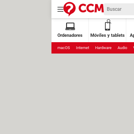
Ordenadores
Móviles y tablets
Ap
macOS
Internet
Hardware
Audio