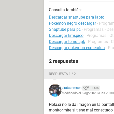
Consulta también:
Descargar snaptube para lapto
Pokemon negro descargar
- Program
Snaptube para pc
- Programas - Des
Descargar kmspico
- Programas - Ot
Descargar temu apk
- Programas - 
Descargar pokemon esmeralda
- Pr
2 respuestas
RESPUESTA 1 / 2
piratacrimson
11.636
Modificado el 6 ago 2020 a las 23:30
Hola,si no le da imagen en la pantall
monitor,mire si tiene mal conectado e