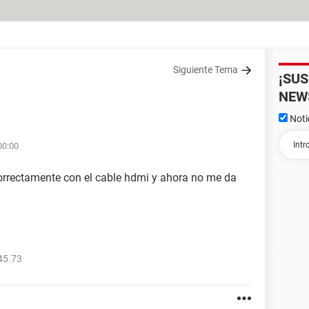
Siguiente Tema
¡SU
NEW
Noti
00:00
orrectamente con el cable hdmi y ahora no me da
45.73