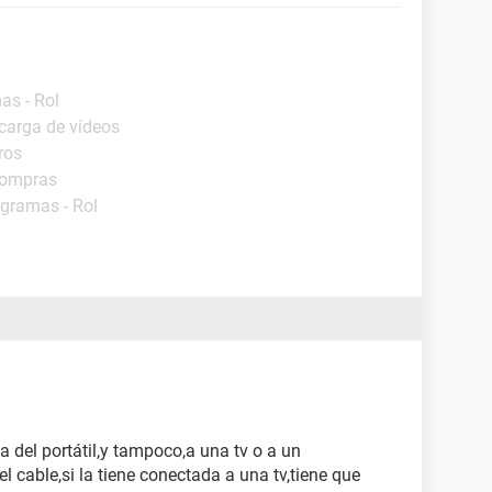
as - Rol
carga de vídeos
ros
Compras
ogramas - Rol
a del portátil,y tampoco,a una tv o a un
l cable,si la tiene conectada a una tv,tiene que