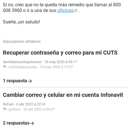
Si no, creo que no te queda más remedio que llamar al 800
008 3900 o ir a una de sus
oficinas
.
Suerte, ¡un saludo!
Discusiones similares
Recuperar contraseña y correo para mi CUTS
daviddariosotoquinonez
-
18 may 2020 à 05:17
carloslopezjurado
-
19 may 2020 à 15:57
1 respuesta
Cambiar correo y celular en mi cuenta Infonavit
Rafael
-
6 abr 2022 à 22:41
gslaura
-
24 abr 2022 à 06:47
2 respuestas