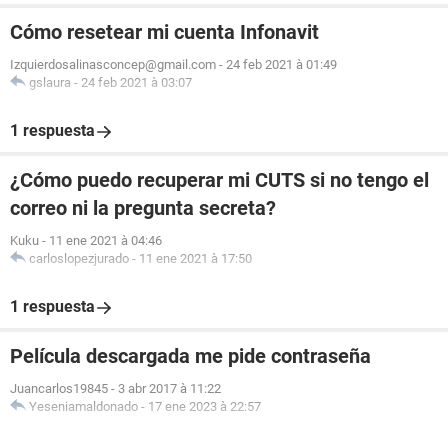
Cómo resetear mi cuenta Infonavit
Izquierdosalinasconcep@gmail.com
-
24 feb 2021 à 01:49
gslaura
-
24 feb 2021 à 03:07
1 respuesta
¿Cómo puedo recuperar mi CUTS si no tengo el
correo ni la pregunta secreta?
Kuku
-
11 ene 2021 à 04:46
carloslopezjurado
-
11 ene 2021 à 17:50
1 respuesta
Película descargada me pide contraseña
Juancarlos19845
-
3 abr 2017 à 11:22
Yeseniamaldonado
-
17 ene 2023 à 22:57