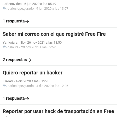
JsBenavides
-
6 jun 2020 a las 05:49
carloslopezjurado
-
9 jun 2020 a las 13:07
1 respuesta
Saber mi correo con el que registré Free Fire
Yaniorjaramillo
-
26 nov 2021 a las 18:50
gslaura
-
29 nov 2021 a las 02:52
2 respuestas
Quiero reportar un hacker
ISAIAS
-
4 dic 2020 a las 01:29
carloslopezjurado
-
4 dic 2020 a las 12:26
1 respuesta
Reportar por usar hack de trasportación en Free