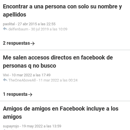
Encontrar a una persona con solo su nombre y
apellidos
paolital
-
27 abr 2015 a las 22:55
delfenbaum
-
30 jul 2019 a las 10:09
2 respuestas
Me salen accesos directos en facebook de
personas q no busco
Vivi
-
10 mar 2022 a las 17:49
TheOneAboveAll
-
11 mar 2022 a las 00:24
1 respuesta
Amigos de amigos en Facebook incluye a los
amigos
supayrojo
-
19 may 2022 a las 13:59