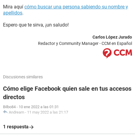
Mira aquí
cómo buscar una persona sabiendo su nombre y
apellidos
.
Espero que te sirva, ¡un saludo!
Carlos López Jurado
Redactor y Community Manager - CCM en Español
Discusiones similares
Cómo elige Facebook quien sale en tus accesos
directos
Bilbo84
-
10 ene 2022 a las 01:31
Andream
-
11 may 2022 a las 21:17
1 respuesta