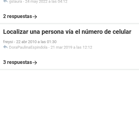
gslaura
-
24 may 2022 a las 04:12
2 respuestas
Localizar una persona vía el número de celular
freysi
-
22 abr 2010 a las 01:30
DoraPaulinaEspindola
-
21 mar 2019 a las 12:12
3 respuestas