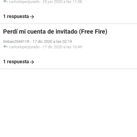
carloslopezjurado
-
25 jun 2020 a las 11:58
1 respuesta
Perdí mi cuenta de invitado (Free Fire)
Sebas204411R
-
17 dic 2020 a las 02:19
carloslopezjurado
-
17 dic 2020 a las 16:49
1 respuesta