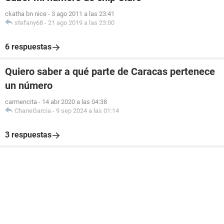
ckatha bn nice
-
3 ago 2011 a las 23:41
stefany68
-
21 ago 2019 a las 23:00
6 respuestas
Quiero saber a qué parte de Caracas pertenece
un número
carmencita
-
14 abr 2020 a las 04:38
ChaneGarcia
-
9 sep 2024 a las 01:14
3 respuestas