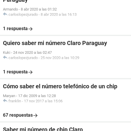
Armando
-
8 abr 2020 a las 01:32
carloslopezjurado
-
8 abr 2020 a las 16:13
1 respuesta
Quiero saber mi número Claro Paraguay
Kuki
-
24 nov 2020 a las 02:47
carloslopezjurado
-
25 nov 2020 a las 10:29
1 respuesta
Cómo saber el número telefónico de un chip
Maryan
-
17 dic 2009 a las 12:28
franklin
-
17 nov 2017 a las 15:06
67 respuestas
Saber mi número de chip Claro