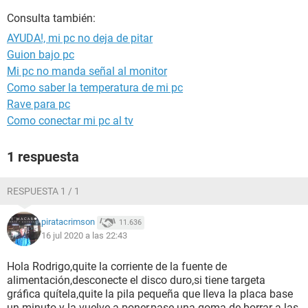
Consulta también:
AYUDA!, mi pc no deja de pitar
Guion bajo pc
Mi pc no manda señal al monitor
Como saber la temperatura de mi pc
Rave para pc
Como conectar mi pc al tv
1 respuesta
RESPUESTA 1 / 1
piratacrimson
11.636
16 jul 2020 a las 22:43
Hola Rodrigo,quite la corriente de la fuente de
alimentación,desconecte el disco duro,si tiene targeta
gráfica quítela,quite la pila pequeña que lleva la placa base
un minuto y la vuelve a poner,pase una goma de borrar a las