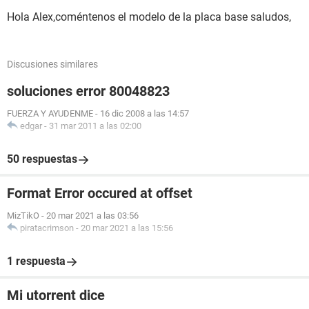
Hola Alex,coméntenos el modelo de la placa base saludos,
Discusiones similares
soluciones error 80048823
FUERZA Y AYUDENME
-
16 dic 2008 a las 14:57
edgar
-
31 mar 2011 a las 02:00
50 respuestas
Format Error occured at offset
MizTikO
-
20 mar 2021 a las 03:56
piratacrimson
-
20 mar 2021 a las 15:56
1 respuesta
Mi utorrent dice