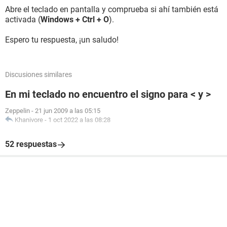
Abre el teclado en pantalla y comprueba si ahí también está
activada (
Windows + Ctrl + O
).
Espero tu respuesta, ¡un saludo!
Discusiones similares
En mi teclado no encuentro el signo para < y >
Zeppelin
-
21 jun 2009 a las 05:15
Khanivore
-
1 oct 2022 a las 08:28
52 respuestas