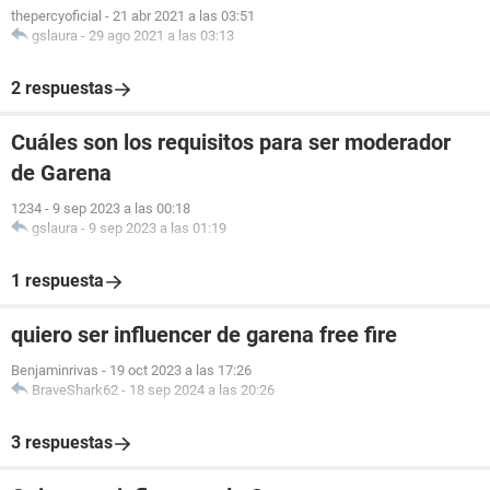
thepercyoficial
-
21 abr 2021 a las 03:51
gslaura
-
29 ago 2021 a las 03:13
2 respuestas
Cuáles son los requisitos para ser moderador
de Garena
1234
-
9 sep 2023 a las 00:18
gslaura
-
9 sep 2023 a las 01:19
1 respuesta
quiero ser influencer de garena free fire
Benjaminrivas
-
19 oct 2023 a las 17:26
BraveShark62
-
18 sep 2024 a las 20:26
3 respuestas