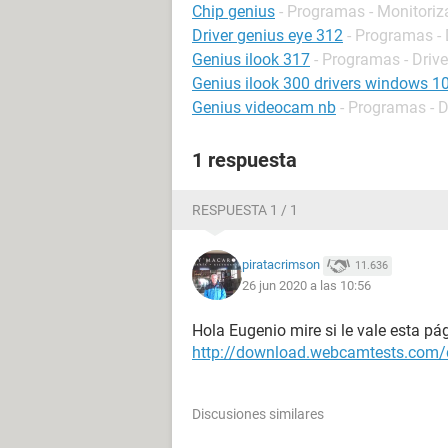
Chip genius
- Programas - Monitoriz
Driver genius eye 312
- Programas - 
Genius ilook 317
- Programas - Drive
Genius ilook 300 drivers windows 1
Genius videocam nb
- Programas - D
1 respuesta
RESPUESTA 1 / 1
piratacrimson
11.636
26 jun 2020 a las 10:56
Hola Eugenio mire si le vale esta p
http://download.webcamtests.com/
Discusiones similares