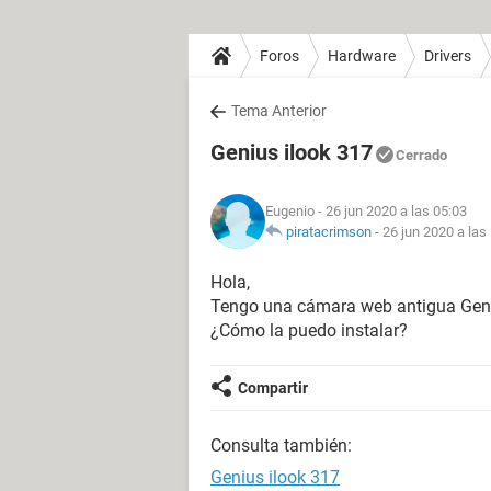
Foros
Hardware
Drivers
Tema Anterior
Genius ilook 317
Cerrado
Eugenio
- 26 jun 2020 a las 05:03
piratacrimson
-
26 jun 2020 a las
Hola,
Tengo una cámara web antigua Genius
¿Cómo la puedo instalar?
Compartir
Consulta también:
Genius ilook 317