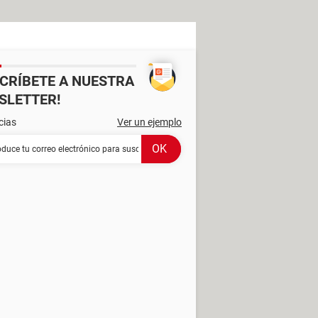
SCRÍBETE A NUESTRA
SLETTER!
cias
Ver un ejemplo