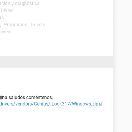
ación y diagnóstico
Drivers
rs
0
- Programas - Drivers
rivers
ágina saludos coméntenos,
drivers/vendors/Genius/iLook317/Windows.zip