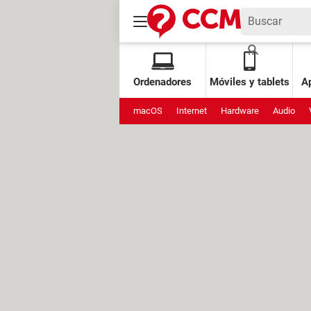
Ordenadores
Móviles y tablets
Ap
macOS
Internet
Hardware
Audio