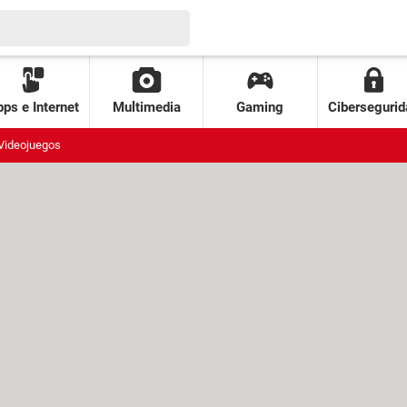
ps e Internet
Multimedia
Gaming
Cibersegurid
Videojuegos