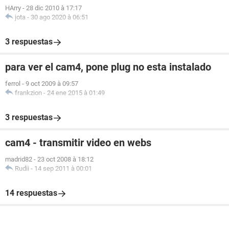
HArry
-
28 dic 2010 à 17:17
jota
-
30 ago 2020 à 06:51
3 respuestas
para ver el cam4, pone plug no esta instalado
ferrol
-
9 oct 2009 à 09:57
frankzion
-
24 ene 2015 à 01:49
3 respuestas
cam4 - transmitir video en webs
madrid82
-
23 oct 2008 à 18:12
Rudii
-
14 sep 2011 à 00:01
14 respuestas