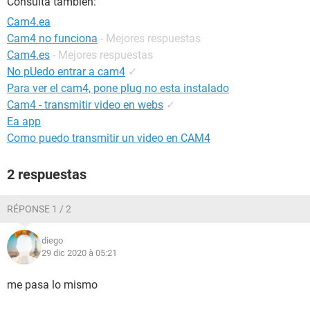
Consulta también:
Cam4.ea
Cam4 no funciona
- Mejores respuestas
Cam4.es
- Mejores respuestas
No pUedo entrar a cam4
✓
Para ver el cam4, pone plug no esta instalado
Cam4 - transmitir video en webs
✓
Ea app
Como puedo transmitir un video en CAM4
2 respuestas
RÉPONSE 1 / 2
diego
29 dic 2020 à 05:21
me pasa lo mismo