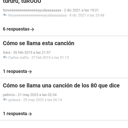
tururu, tuRUUU
Noseeeeeeeeeeeeeeayudaaaaaaaa
-
2 dic 2021 a las 19:21
Noseeeeeeeeeeeeeeayudaaaaaaaa
-
8 dic 2021 a las 23:48
6 respuestas
Cómo se llama esta canción
Sara
-
26 feb 2019 a las 21:57
Carlos-vialfa
-
27 feb 2019 a las 01:13
1 respuesta
Cómo se llama una canción de los 80 que dice
patricio
-
21 may 2023 a las 02:34
gslaura
-
25 may 2023 a las 06:14
1 respuesta