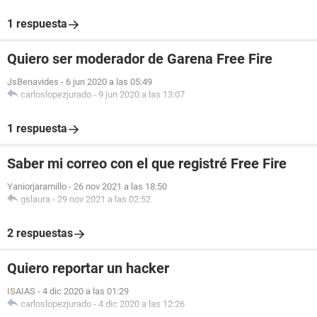
1 respuesta
Quiero ser moderador de Garena Free Fire
JsBenavides
-
6 jun 2020 a las 05:49
carloslopezjurado
-
9 jun 2020 a las 13:07
1 respuesta
Saber mi correo con el que registré Free Fire
Yaniorjaramillo
-
26 nov 2021 a las 18:50
gslaura
-
29 nov 2021 a las 02:52
2 respuestas
Quiero reportar un hacker
ISAIAS
-
4 dic 2020 a las 01:29
carloslopezjurado
-
4 dic 2020 a las 12:26