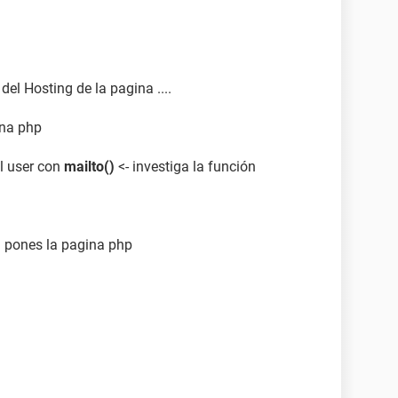
el Hosting de la pagina ....
ina php
el user con
mailto()
<- investiga la función
ón pones la pagina php