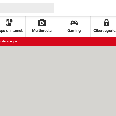
ps e Internet
Multimedia
Gaming
Cibersegurid
Videojuegos