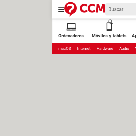
Ordenadores
Móviles y tablets
Ap
macOS
Internet
Hardware
Audio