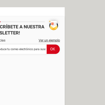
SCRÍBETE A NUESTRA
SLETTER!
cias
Ver un ejemplo