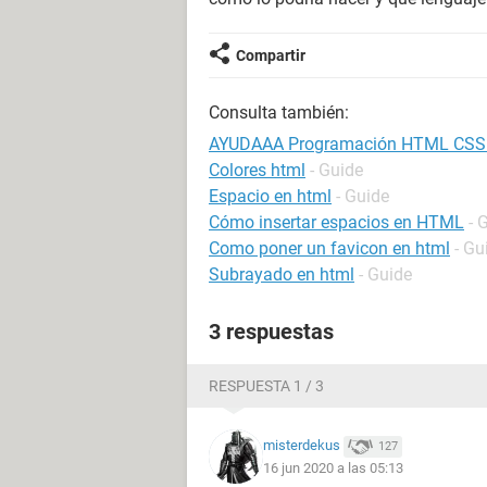
Compartir
Consulta también:
AYUDAAA Programación HTML CSS J
Colores html
- Guide
Espacio en html
- Guide
Cómo insertar espacios en HTML
- 
Como poner un favicon en html
- Gu
Subrayado en html
- Guide
3 respuestas
RESPUESTA 1 / 3
misterdekus
127
16 jun 2020 a las 05:13