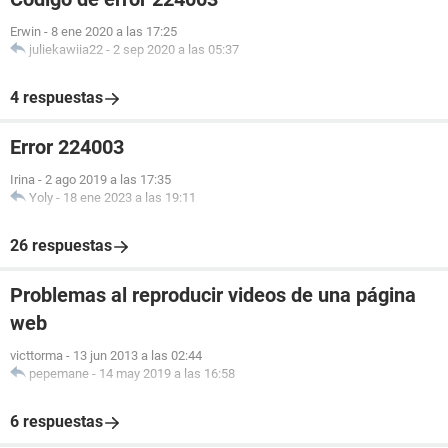
Erwin
-
8 ene 2020 a las 17:25
juliekawiia22
-
2 sep 2020 a las 05:37
4 respuestas
Error 224003
Irina
-
2 ago 2019 a las 17:35
Yoly
-
18 ene 2023 a las 19:11
26 respuestas
Problemas al reproducir videos de una página
web
victtorma
-
13 jun 2013 a las 02:44
pepemane
-
14 may 2019 a las 16:58
6 respuestas