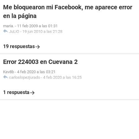
Me bloquearon mi Facebook, me aparece error
en la página
maria.
-
11 feb 2009 a las 01:31
JuLiO
-
19 jun 2010 a las 21:28
19 respuestas
Error 224003 en Cuevana 2
Kev8b
-
4 feb 2020 a las 03:21
carloslopezjurado
-
4 feb 2020 a las 16:25
1 respuesta