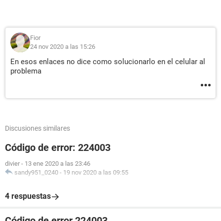
Fior
24 nov 2020 a las 15:26
En esos enlaces no dice como solucionarlo en el celular al
problema
Discusiones similares
Código de error: 224003
divier
-
13 ene 2020 a las 23:46
sandy951_0240
-
19 nov 2020 a las 09:55
4 respuestas
Código de error 224003