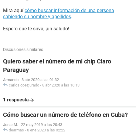
Mira aquí
cómo buscar información de una persona
sabiendo su nombre y apellidos
.
Espero que te sirva, ¡un saludo!
Discusiones similares
Quiero saber el número de mi chip Claro
Paraguay
Armando
-
8 abr 2020 a las 01:32
carloslopezjurado
-
8 abr 2020 a las 16:13
1 respuesta
Cómo buscar un número de teléfono en Cuba?
JonasM.
-
22 may 2019 a las 20:43
dearmas
-
8 ene 2020 a las 02:22