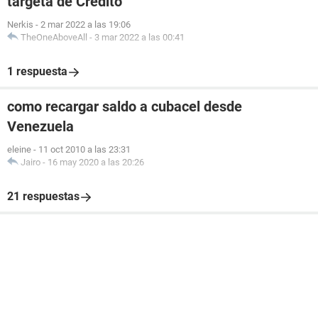
targeta de Crédito
Nerkis
-
2 mar 2022 a las 19:06
TheOneAboveAll
-
3 mar 2022 a las 00:41
1 respuesta
como recargar saldo a cubacel desde
Venezuela
eleine
-
11 oct 2010 a las 23:31
Jairo
-
16 may 2020 a las 20:26
21 respuestas