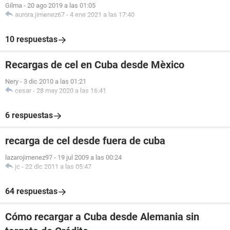
Gilma
-
20 ago 2019 a las 01:05
aurora.jimenez67
-
4 ene 2021 a las 17:40
10 respuestas
Recargas de cel en Cuba desde Mèxico
Nery
-
3 dic 2010 a las 01:21
cesar
-
28 may 2020 a las 16:41
6 respuestas
recarga de cel desde fuera de cuba
lazarojimenez97
-
19 jul 2009 a las 00:24
jc
-
22 dic 2011 a las 05:47
64 respuestas
Cómo recargar a Cuba desde Alemania sin