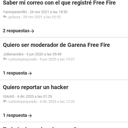
Saber mi correo con el que registré Free Fire
Yaniorjaramillo
-
26 nov 2021 a las 18:50
gslaura
-
29 nov 2021 a las 02:52
2 respuestas
Quiero ser moderador de Garena Free Fire
JsBenavides
-
6 jun 2020 a las 05:49
carloslopezjurado
-
9 jun 2020 a las 13:07
1 respuesta
Quiero reportar un hacker
ISAIAS
-
4 dic 2020 a las 01:29
carloslopezjurado
-
4 dic 2020 a las 12:26
1 respuesta