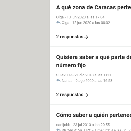
A qué zona de Caracas perte
Olga
-
10 jun 2020 a las 17:04
Olga
-
12 jun 2020 a las 00:02
2 respuestas
Quisiera saber a qué parte 
número fijo
Suje2009
-
21 dic 2018 a las 11:30
Nanas
-
9 ago 2020 a las 16:58
2 respuestas
Cómo saber a quién pertenec
canijobb
-
23 jul 2013 a las 20:55
RICARDOARTURO
-
1 mar 2014 a las 04:5