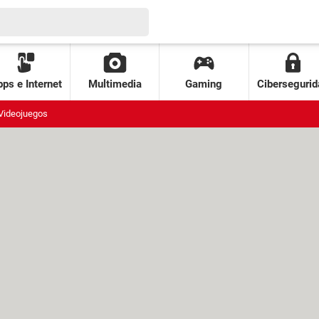
ps e Internet
Multimedia
Gaming
Cibersegurid
Videojuegos