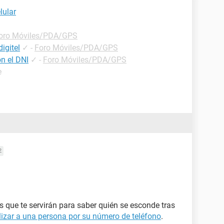
lular
oro Móviles/PDA/GPS
igitel
✓
-
Foro Móviles/PDA/GPS
n el DNI
✓
-
Foro Móviles/PDA/GPS
e
2
os que te servirán para saber quién se esconde tras
izar a una persona por su número de teléfono
.