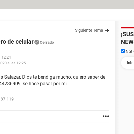
Siguiente Tema
¡SU
ro de celular
NEW
Cerrado
Noti
s 12:24
2020 a las 12:25
s Salazar, Dios te bendiga mucho, quiero saber de
244236909, se hace pasar por mí.
987.119