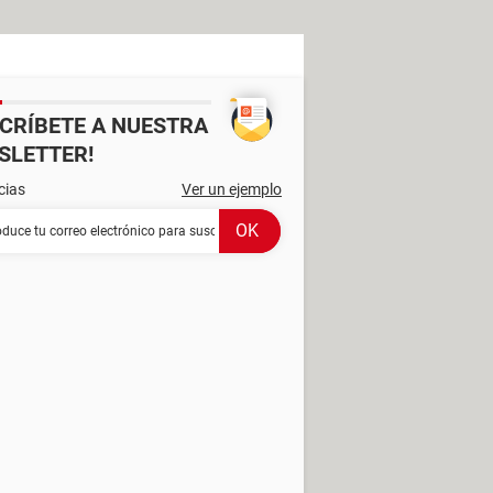
SCRÍBETE A NUESTRA
SLETTER!
cias
Ver un ejemplo