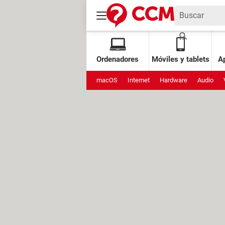
Ordenadores
Móviles y tablets
Ap
macOS
Internet
Hardware
Audio