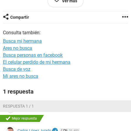
Ver más
gracias.
Compartir
Configuración:
Android / Chrome 83.0.4103.96
Consulta también:
Busca mi hermana
Ares no busca
Busca personas en facebook
El celular perdido de mi hermana
Busca de voz
Mi ares no busca
1 respuesta
RESPUESTA 1 / 1
Mejor respuesta
Carlos López Jurado
21.402