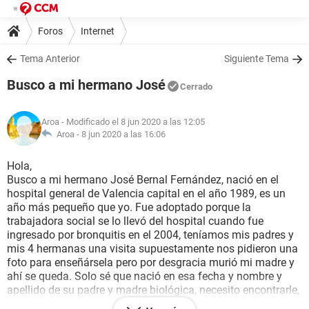
Foros
Internet
Tema Anterior
Siguiente Tema
Busco a mi hermano José
Cerrado
Aroa
- Modificado el 8 jun 2020 a las 12:05
Aroa -
8 jun 2020 a las 16:06
Hola,
Busco a mi hermano José Bernal Fernández, nació en el
hospital general de Valencia capital en el año 1989, es un
año más pequeño que yo. Fue adoptado porque la
trabajadora social se lo llevó del hospital cuando fue
ingresado por bronquitis en el 2004, teníamos mis padres y
mis 4 hermanas una visita supuestamente nos pidieron una
foto para enseñársela pero por desgracia murió mi madre y
ahí se queda. Solo sé que nació en esa fecha y nombre y
apellido de su padre y madre biológica, necesito encontrarle,
dejo mi tlf 610988315 o en Facebook (aroa bernal). Muchas