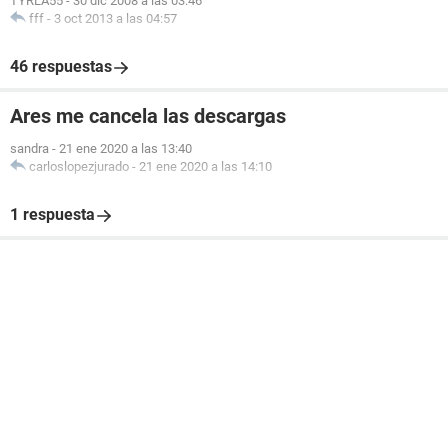
TYRLA55
-
30 dic 2008 a las 03:46
fff
-
3 oct 2013 a las 04:57
46 respuestas
Ares me cancela las descargas
sandra
-
21 ene 2020 a las 13:40
carloslopezjurado
-
21 ene 2020 a las 14:10
1 respuesta