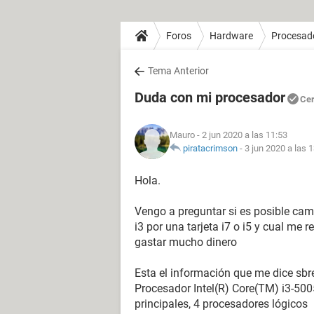
Foros
Hardware
Procesad
Tema Anterior
Duda con mi procesador
Ce
Mauro
- 2 jun 2020 a las 11:53
piratacrimson
-
3 jun 2020 a las 
Hola.
Vengo a preguntar si es posible camb
i3 por una tarjeta i7 o i5 y cual me
gastar mucho dinero
Esta el información que me dice sbr
Procesador Intel(R) Core(TM) i3-5
principales, 4 procesadores lógicos