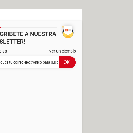
SCRÍBETE A NUESTRA
SLETTER!
cias
Ver un ejemplo