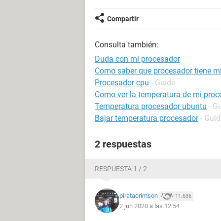
Compartir
Consulta también:
Duda con mi procesador
Como saber que procesador tiene m
Procesador cpu
- Guide
Como ver la temperatura de mi proc
Temperatura procesador ubuntu
- G
Bajar temperatura procesador
- Guid
2 respuestas
RESPUESTA 1 / 2
piratacrimson
11.636
2 jun 2020 a las 12:54