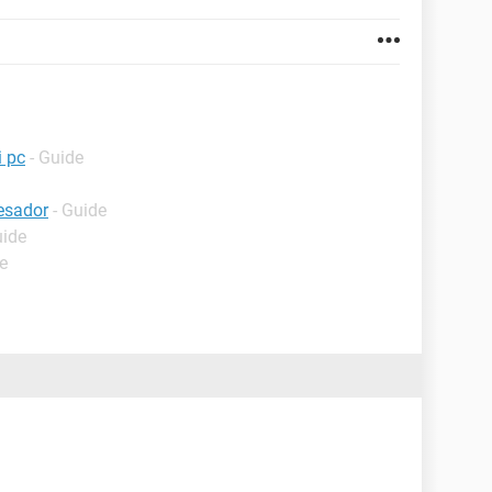
i pc
- Guide
esador
- Guide
uide
e