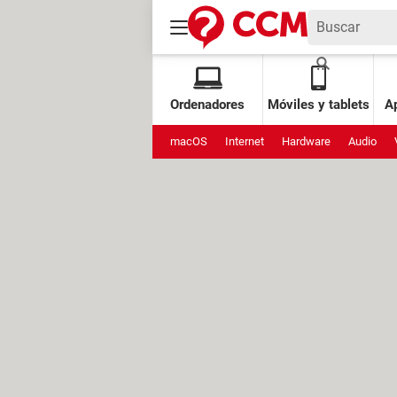
Ordenadores
Móviles y tablets
Ap
macOS
Internet
Hardware
Audio