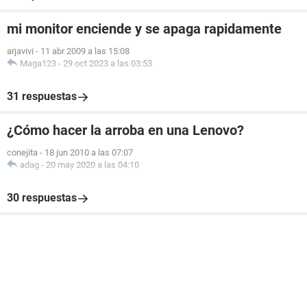
mi monitor enciende y se apaga rapidamente
arjavivi
-
11 abr 2009 a las 15:08
Maga123
-
29 oct 2023 a las 03:53
31 respuestas
¿Cómo hacer la arroba en una Lenovo?
conejita
-
18 jun 2010 a las 07:07
adag
-
20 may 2020 a las 04:10
30 respuestas