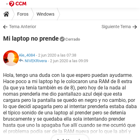
Foros
Windows
Tema Anterior
Siguiente Tema
Mi laptop no prende
Cerrado
Ale_4084
- 2 jun 2020 a las 07:38
NIVEKRivera
-
2 jun 2020 a las 09:09
Hola, tengo una duda con la que espero puedan ayudarme.
Hace poco a mi laptop hp le colocaron una RAM de 8 extra
(la que ya tenía también es de 8), pero hoy de la nada al
nomas prenderla me dio pantallazo azul dejé que esta
cargara pero la pantalla se quedo en negro y no cambio, por
lo que decidí apagarla pero al intentar prenderla estaba daba
el típico sonido de una laptop al prender pero se detenía
bruscamente y se quedaba ella sola intentando prender
hasta que uno la apagaba fue allí cuando se me ocurrió que
el problema podía ser de la RAM nueva por lo que la abrí y
quite la RAM, con esto mi laptop prendió pero la pantalla se