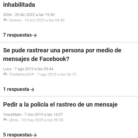
inhabilitada
Sil36
-
29 dic 2022 a las 19:30
Serena
-
15 oct 2023 a las 04:40
7 respuestas
Se pude rastrear una persona por medio de
mensajes de Facebook?
Lucy
-
7 ago 2019 a las 05:44
TheNetworkIP
-
7 ago 2019 a las 06:15
1 respuesta
Pedir a la policía el rastreo de un mensaje
YowyMalo
-
7 nov 2019 a las 14:37
plinio
-
10 may 2020 a las 09:28
5 respuestas