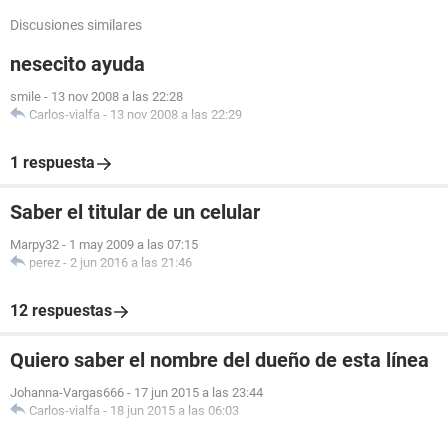
Discusiones similares
nesecito ayuda
smile
-
13 nov 2008 a las 22:28
Carlos-vialfa
-
13 nov 2008 a las 22:29
1 respuesta
Saber el titular de un celular
Marpy32
-
1 may 2009 a las 07:15
perez
-
2 jun 2016 a las 21:46
12 respuestas
Quiero saber el nombre del dueño de esta línea
Johanna-Vargas666
-
17 jun 2015 a las 23:44
Carlos-vialfa
-
18 jun 2015 a las 06:03