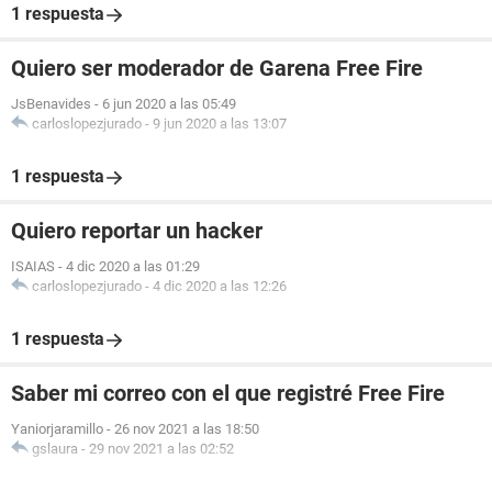
1 respuesta
Quiero ser moderador de Garena Free Fire
JsBenavides
-
6 jun 2020 a las 05:49
carloslopezjurado
-
9 jun 2020 a las 13:07
1 respuesta
Quiero reportar un hacker
ISAIAS
-
4 dic 2020 a las 01:29
carloslopezjurado
-
4 dic 2020 a las 12:26
1 respuesta
Saber mi correo con el que registré Free Fire
Yaniorjaramillo
-
26 nov 2021 a las 18:50
gslaura
-
29 nov 2021 a las 02:52